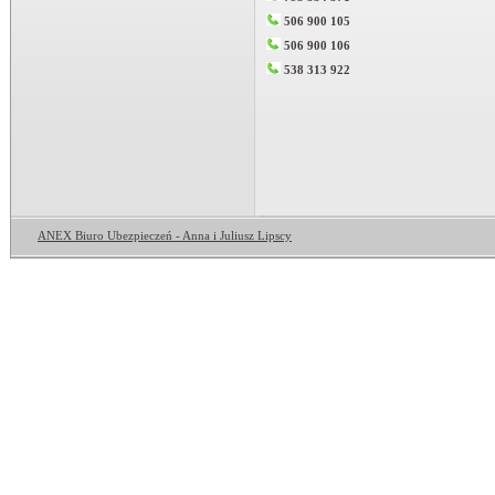
506 900 105
506 900 106
538 313 922
ANEX Biuro Ubezpieczeń - Anna i Juliusz Lipscy