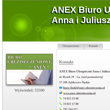
ANEX Biuro U
Anna i Julius
Ubezpieczenia
Kontakt
Kontakt
ANEX Biuro Ubezpieczeń Anna i Juliusz
ul. Rynek 29 - I p. (nad pasmanterią)
57-200 Ząbkowice Śląskie
biuro-lipski@anex-ubezpieczenia.pl
Wyświetleń: 55590
www.anex-ubezpieczenia.pl
74 815 53 98
74 815 17 89
795 554 371